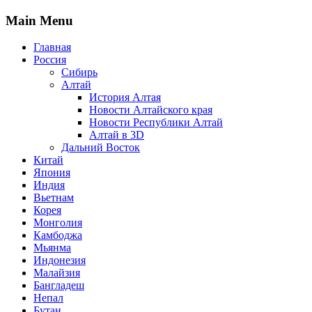
Main Menu
Главная
Россия
Сибирь
Алтай
История Алтая
Новости Алтайского края
Новости Республики Алтай
Алтай в 3D
Дальний Восток
Китай
Япония
Индия
Вьетнам
Корея
Монголия
Камбоджа
Мьянма
Индонезия
Малайзия
Бангладеш
Непал
Бутан